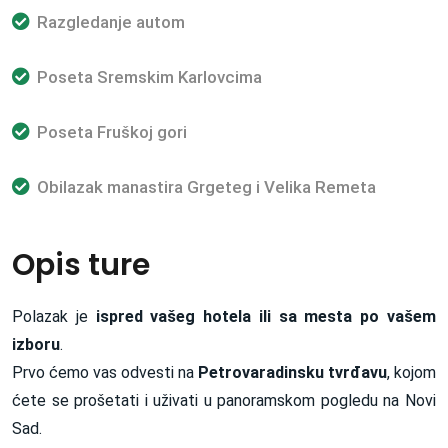
Razgledanje autom
Poseta Sremskim Karlovcima
Poseta Fruškoj gori
Obilazak manastira Grgeteg i Velika Remeta
Opis ture
Polazak je
ispred vašeg hotela ili sa mesta po vašem
izboru
.
Prvo ćemo vas odvesti na
Petrovaradinsku tvrđavu
, kojom
ćete se prošetati i uživati u panoramskom pogledu na Novi
Sad.