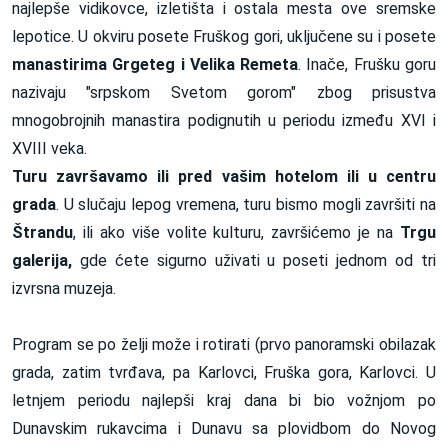
najlepše vidikovce, izletišta i ostala mesta ove sremske
lepotice. U okviru posete Fruškog gori, uključene su i posete
manastirima Grgeteg i Velika Remeta
. Inače, Frušku goru
nazivaju "srpskom Svetom gorom" zbog prisustva
mnogobrojnih manastira podignutih u periodu između XVI i
XVIII veka.
Turu završavamo ili pred vašim hotelom ili u centru
grada
. U slučaju lepog vremena, turu bismo mogli završiti na
Štrandu
, ili ako više volite kulturu, završićemo je na
Trgu
galerija,
gde ćete sigurno uživati u poseti jednom od tri
izvrsna muzeja.
Program se po želji može i rotirati (prvo panoramski obilazak
grada, zatim tvrđava, pa Karlovci, Fruška gora, Karlovci. U
letnjem periodu najlepši kraj dana bi bio vožnjom po
Dunavskim rukavcima i Dunavu sa plovidbom do Novog