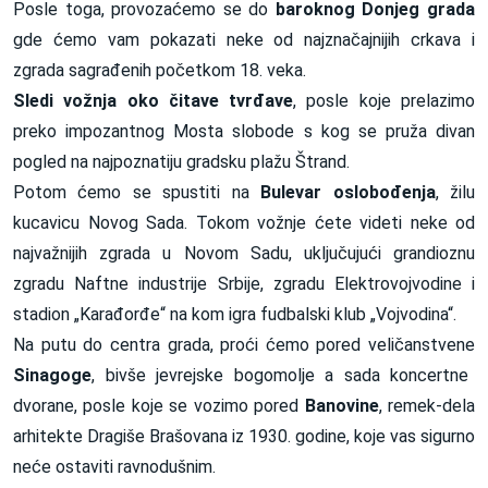
Posle toga, provozaćemo se do
baroknog Donjeg grada
gde ćemo vam pokazati neke od najznačajnijih crkava i
zgrada sagrađenih početkom 18. veka.
Sledi vožnja oko čitave tvrđave
, posle koje prelazimo
preko impozantnog Mosta slobode s kog se pruža divan
pogled na najpoznatiju gradsku plažu Štrand.
Potom ćemo se spustiti na
Bulevar oslobođenja
, žilu
kucavicu Novog Sada. Tokom vožnje ćete videti neke od
najvažnijih zgrada u Novom Sadu, uključujući grandioznu
zgradu Naftne industrije Srbije, zgradu Elektrovojvodine i
stadion „Karađorđe“ na kom igra fudbalski klub „Vojvodina“.
Na putu do centra grada, proći ćemo pored veličanstvene
Sinagoge
, bivše jevrejske bogomolje a sada koncertne
dvorane, posle koje se vozimo pored
Banovine
, remek-dela
arhitekte Dragiše Brašovana iz 1930. godine, koje vas sigurno
neće ostaviti ravnodušnim.