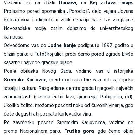
Vraćamo se na obalu
Dunava, na Kej žrtava racije.
Prolazimo pored spomenika „Porodica“, delo vajara Jovana
Soldatovića podignuto u znak sećanja na žrtve zloglasne
Novosadske racije, zatim dolazimo do univerzitetskog
kampusa.
Odvešćemo vas do
Jodne banje
podignute 1897. godine u
blizini parka u Futoškoj ulici, proći ćemo pored zgrade bivše
kasarne i najveće gradske pijace.
Posle obilaska Novog Sada, vodimo vas u istorijske
Sremske Karlovce
, mesto od izuzetne važnosti za srpsku
istoriju i kulturu. Razgledanje centra grada i njegovih najvećih
znamenitosti (Česma četiri lava, gimnazija, Patrijaršija, itd).
Ukoliko želite, možemo posetiti neku od čuvenih vinarija, gde
ćete degustirati poznata karlovačka vina.
Po završetku posete Sremskim Karlovcima, vozimo se
prema Nacionalnom parku
Fruška gora
, gde ćemo obići