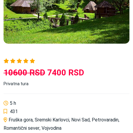
10600 RSD
7400 RSD
Privatna tura
5 h
431
Fruška gora
,
Sremski Karlovci
,
Novi Sad
,
Petrovaradin
,
Romantični sever
,
Vojvodina