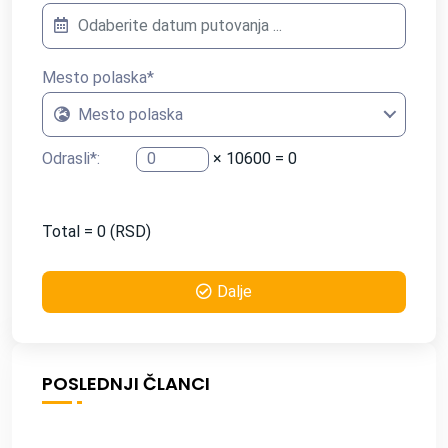
Mesto polaska
*
Mesto polaska
Odrasli
*
:
×
10600
=
0
Total =
0
(RSD)
Dalje
POSLEDNJI ČLANCI