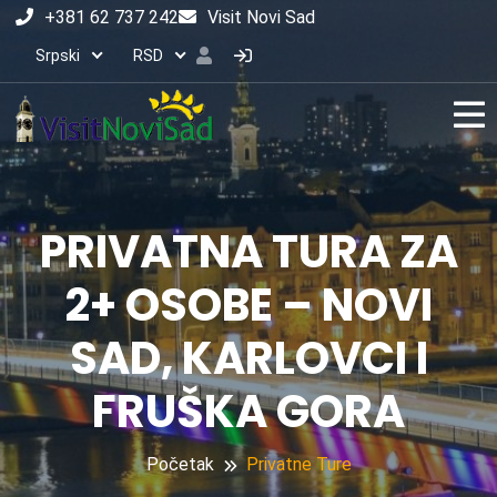
+381 62 737 242
Visit Novi Sad
Srpski
RSD
PRIVATNA TURA ZA
2+ OSOBE – NOVI
SAD, KARLOVCI I
FRUŠKA GORA
Početak
Privatne Ture