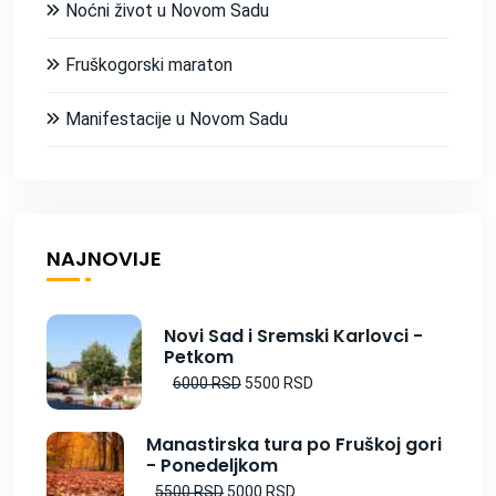
Noćni život u Novom Sadu
Fruškogorski maraton
Manifestacije u Novom Sadu
NAJNOVIJE
Novi Sad i Sremski Karlovci -
Petkom
6000 RSD
5500 RSD
Manastirska tura po Fruškoj gori
- Ponedeljkom
5500 RSD
5000 RSD