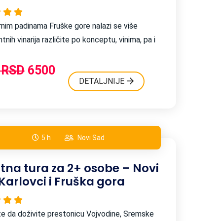
nim padinama Fruške gore nalazi se više
tnih vinarija različite po konceptu, vinima, pa i
a. Ipak jedno im je zajedničko, a to je ljubav
om božanskom piću. ...
 RSD
6500
DETALJNIJE
5 h
Novi Sad
tna tura za 2+ osobe – Novi
Karlovci i Fruška gora
te da doživite prestonicu Vojvodine, Sremske