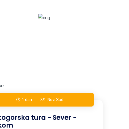
še
1 dan
Novi Sad
kogorska tura - Sever -
rkom