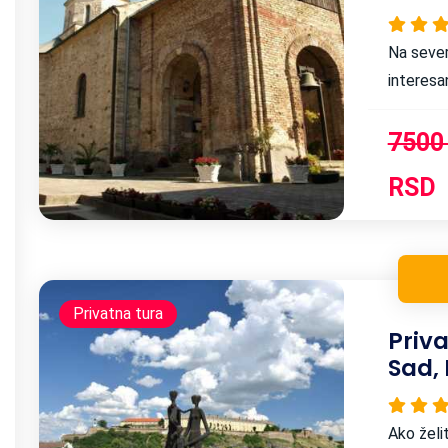
Na sever
interesan
ambicijam
prema ov
7500
RSD
Privatna tura
Priva
Sad, 
Ako želi