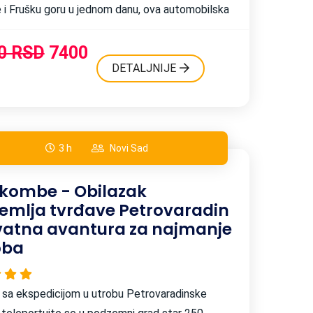
 i Frušku goru u jednom danu, ova automobilska
ao stvorena za vas! ...
0 RSD
7400
DETALJNIJE
3 h
Novi Sad
kombe - Obilazak
emlja tvrđave Petrovaradin
ivatna avantura za najmanje
oba
 sa ekspedicijom u utrobu Petrovaradinske