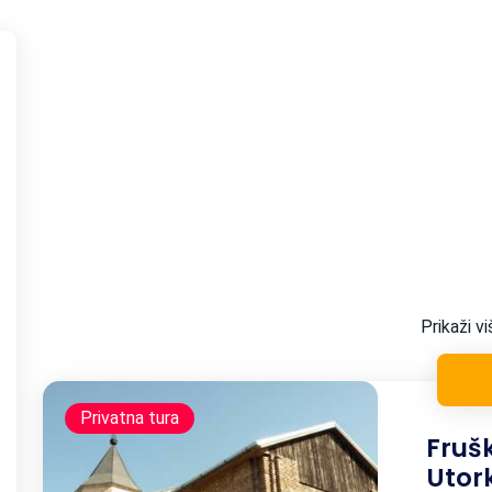
Prikaži vi
Privatna tura
Fruš
Uto