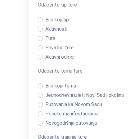
Odaberite tip ture
Bilo koji tip
Aktivnosti
Ture
Privatne ture
Aktivni odmor
Transferi
Odaberite temu ture
Bilo koja tema
Jednodnevni izleti Novi Sad i okolina
Putovanja ka Novom Sadu
Posete manifestacijama
Novogodišnja putovanja
Krstarenje Dunavom Novi Sad
Odaberite trajanje ture