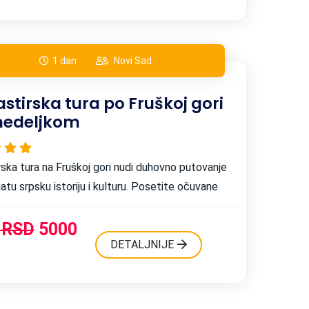
1 dan
Novi Sad
tirska tura po Fruškoj gori
nedeljkom
ska tura na Fruškoj gori nudi duhovno putovanje
atu srpsku istoriju i kulturu. Posetite očuvane
e i osetite mir i duhovnu snagu ovog prelepog
g regiona. ...
 RSD
5000
DETALJNIJE