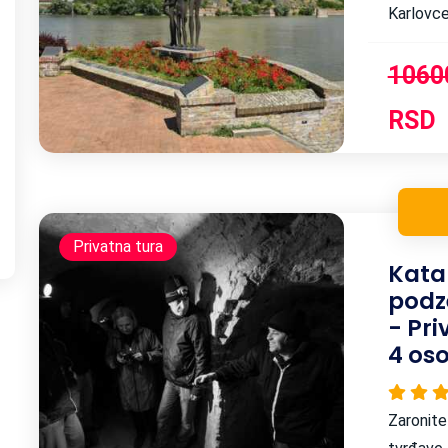
Karlovce
tura je k
1060
RSD
Privatna tura
Kata
podz
- Pr
4 os
Zaronite