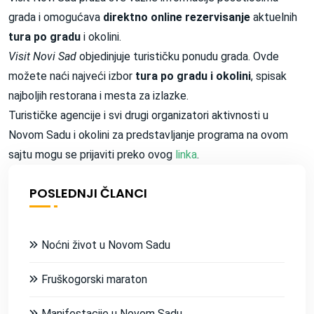
grada i omogućava
direktno online rezervisanje
aktuelnih
tura po gradu
i okolini.
Visit Novi Sad
objedinjuje turističku ponudu grada. Ovde
možete naći najveći izbor
tura po gradu i okolini
, spisak
najboljih restorana i mesta za izlazke.
Turističke agencije i svi drugi organizatori aktivnosti u
Novom Sadu i okolini za predstavljanje programa na ovom
sajtu mogu se prijaviti preko ovog
linka
.
POSLEDNJI ČLANCI
Noćni život u Novom Sadu
Fruškogorski maraton
Manifestacije u Novom Sadu