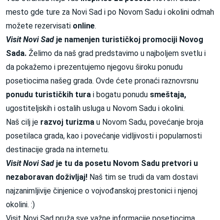
mesto gde ture za Novi Sad i po Novom Sadu i okolini odmah
možete rezervisati
online
.
Visit Novi Sad
je namenjen
turističkoj promociji
Novog
Sada.
Želimo da naš grad predstavimo u najboljem svetlu i
da pokažemo i prezentujemo njegovu široku ponudu
posetiocima našeg grada. Ovde ćete pronaći raznovrsnu
ponudu turističkih tura
i bogatu ponudu
smeštaja,
ugostiteljskih i ostalih usluga u Novom Sadu i okolini.
Naš cilj je
razvoj turizma
u Novom Sadu, povećanje broja
posetilaca grada, kao i povećanje vidljivosti i popularnosti
destinacije grada na internetu.
Visit Novi Sad
je tu da posetu Novom Sadu pretvori u
nezaboravan doživljaj!
Naš tim se trudi da vam dostavi
najzanimljivije činjenice o vojvođanskoj prestonici i njenoj
okolini. :)
Visit Novi Sad pruža sve važne informacije posetiocima