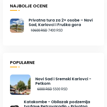
NAJBOLJE OCENE
Privatna tura za 2+ osobe – Novi
Sad, Karlovci i Fruška gora
10600 RSD
7400 RSD
POPULARNE
Novi Sad i Sremski Karlovci -
Petkom
6000 RSD
5500 RSD
Katakombe - Obilazak podzemlja
tvrđave Petrovaradin - Privatna