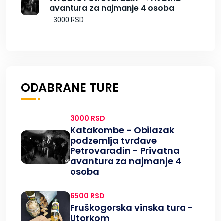
avantura za najmanje 4 osoba
3000 RSD
ODABRANE TURE
3000 RSD
Katakombe - Obilazak
podzemlja tvrđave
Petrovaradin - Privatna
avantura za najmanje 4
osoba
6500 RSD
Fruškogorska vinska tura -
Utorkom