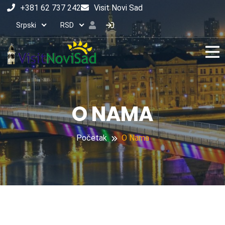
+381 62 737 242
Visit Novi Sad
Srpski
RSD
O NAMA
Početak
O Nama