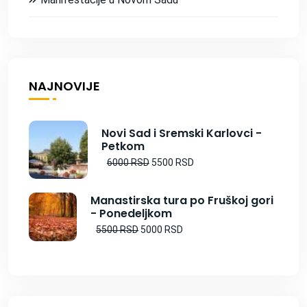
NAJNOVIJE
Novi Sad i Sremski Karlovci -
Petkom
6000 RSD
5500 RSD
Manastirska tura po Fruškoj gori
- Ponedeljkom
5500 RSD
5000 RSD