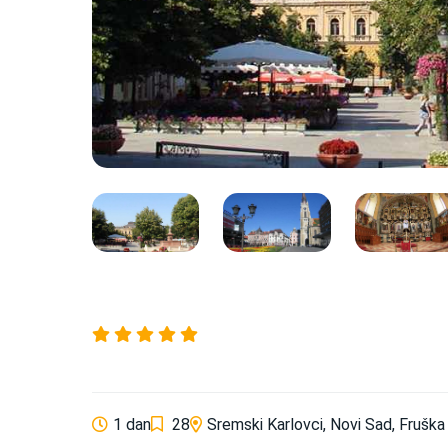
1 dan
28
Sremski Karlovci
,
Novi Sad
,
Fruška