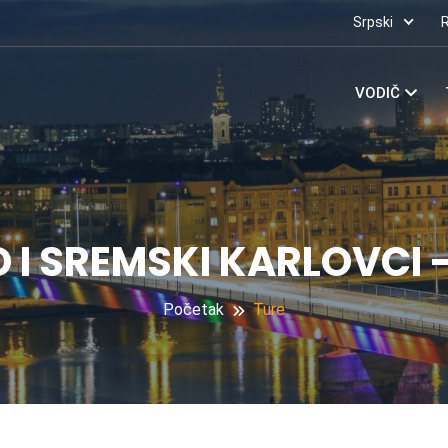
Srpski
VODIČ
D I SREMSKI KARLOVCI 
Početak
Ture