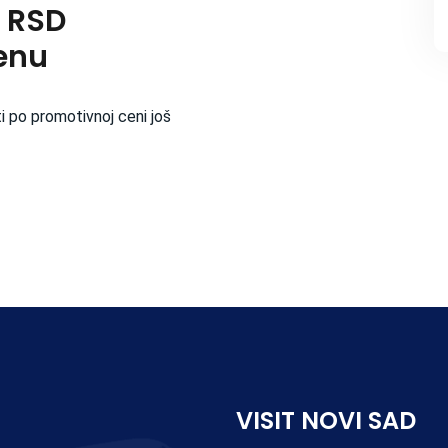
 RSD
enu
i po promotivnoj ceni još
VISIT NOVI SAD