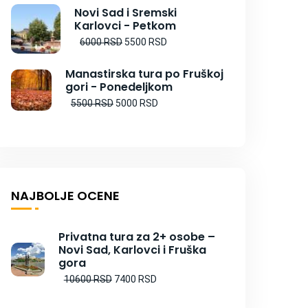
Novi Sad i Sremski
Karlovci - Petkom
6000 RSD
5500 RSD
Manastirska tura po Fruškoj
gori - Ponedeljkom
5500 RSD
5000 RSD
NAJBOLJE OCENE
Privatna tura za 2+ osobe –
Novi Sad, Karlovci i Fruška
gora
10600 RSD
7400 RSD