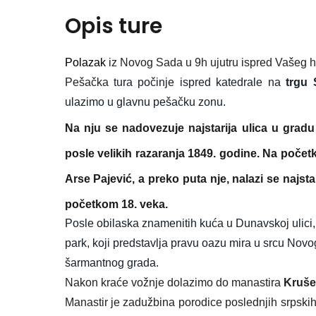
Opis ture
Polazak
iz Novog Sada u 9h ujutru ispred Vašeg h
Pešačka t
ura počinje ispred
katedrale na
trgu
ulazimo u glavnu pešačku zonu.
Na nju se nadovezuje najstarija ulica u grad
posle velikih razaranja 1849. godine. Na početk
Arse Pajević
, a preko puta nje, nalazi se naj
početkom 18. veka.
Posle obilaska znamenitih kuća u Dunavskoj ulici
park, koji predstavlja pravu oazu mira u srcu Novo
šarmantnog grada.
Nakon kraće vožnje dolazimo do manastira
Kruš
Manastir
je
zadužbina
porodice
poslednjih
srpski